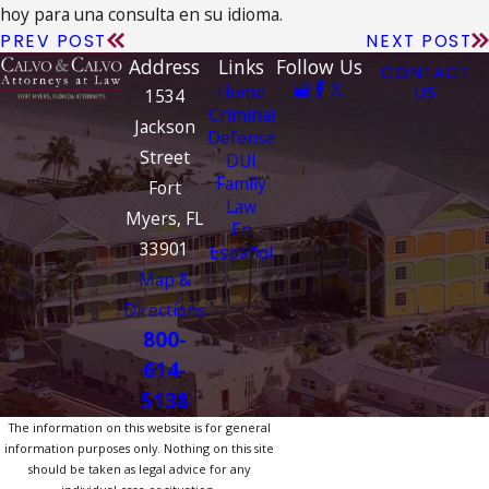
hoy para una consulta en su idioma.
PREV POST
NEXT POST
Address
Links
Follow Us
CONTACT
Home
US
1534
Criminal
Jackson
Defense
Street
DUI
Family
Fort
Law
Myers, FL
En
33901
Español
Map &
Directions
800-
614-
5138
The information on this website is for general
information purposes only. Nothing on this site
should be taken as legal advice for any