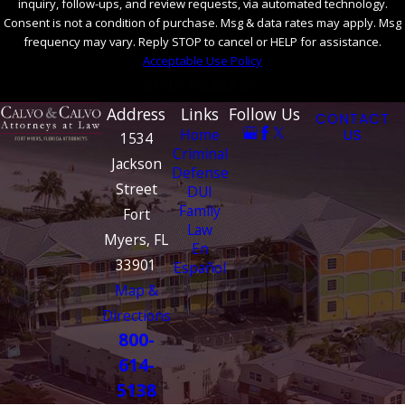
inquiry, follow-ups, and review requests, via automated technology.
Consent is not a condition of purchase. Msg & data rates may apply. Msg
frequency may vary. Reply STOP to cancel or HELP for assistance.
Acceptable Use Policy
SEND MESSAGE
Address
Links
Follow Us
CONTACT
Home
US
1534
Criminal
Jackson
Defense
Street
DUI
Family
Fort
Law
Myers, FL
En
33901
Español
Map &
Directions
800-
614-
5138