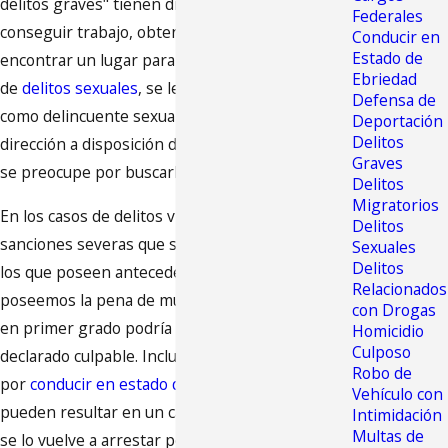
delitos graves" tienen dificultades para
Federales
conseguir trabajo, obtener préstamos o incluso
Conducir en
Estado de
encontrar un lugar para vivir. En casos graves
Ebriedad
de
delitos sexuales
, se le pedirá que se registre
Defensa de
como delincuente sexual con su imagen y su
Deportación
Delitos
dirección a disposición de cualquier persona que
Graves
se preocupe por buscarlo.
Delitos
Migratorios
En los casos de delitos violentos, Florida tiene
Delitos
sanciones severas que son aún mayores para
Sexuales
Delitos
los que poseen antecedentes penales. Todavía
Relacionados
poseemos la pena de muerte, y por asesinato
con Drogas
en primer grado podría perder la vida si es
Homicidio
Culposo
declarado culpable. Incluso suficientes condenas
Robo de
por
conducir en estado de ebriedad (DUI)
Vehículo con
pueden resultar en un cargo de delito grave si
Intimidación
Multas de
se lo vuelve a arrestar por ello. Si se enfrenta a