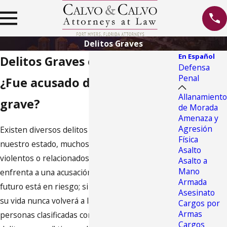
Delitos Graves
En Español
Delitos Graves en Fort Myers
Defensa
Penal
¿Fue acusado de un delito
Allanamiento
grave?
de Morada
Amenaza y
Agresión
Existen diversos delitos graves en los libros en
Física
nuestro estado, muchos de ellos son delitos
Asalto
violentos o relacionados con armas. Cuando se
Asalto a
Mano
enfrenta a una acusación por un delito grave, su
Armada
futuro está en riesgo; si es declarado culpable,
Asesinato
su vida nunca volverá a la normalidad. Aquellas
Cargos por
Armas
personas clasificadas como "condenadas por
Cargos