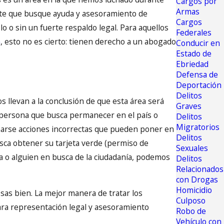
Cargos por
Armas
nte que busque ayuda y asesoramiento de
Cargos
 o sin un fuerte respaldo legal. Para aquellos
Federales
n
, esto no es cierto: tienen derecho a un abogado
Conducir en
Estado de
Ebriedad
Defensa de
Deportación
Delitos
s llevan a la conclusión de que esta área será
Graves
 persona que busca permanecer en el país o
Delitos
Migratorios
marse acciones incorrectas que pueden poner en
Delitos
usca obtener su tarjeta verde (permiso de
Sexuales
sa o alguien en busca de la ciudadanía, podemos
Delitos
Relacionados
con Drogas
Homicidio
sas bien. La mejor manera de tratar los
Culposo
ra representación legal y asesoramiento
Robo de
Vehículo con