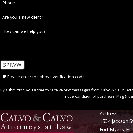
Phone
Are you a new client?
How can we help you?
SPRVW
🛡️ Please enter the above verification code:
By submitting, you agree to receive text messages from Calvo & Calvo, Attorne
not a condition of purchase. Msg & da
Address
1534 Jackson S
Fort Myers, FL