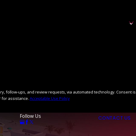
llow-ups, and review requests, via automated technology. Consent is
 for assistance.
Acceptable Use Policy
Follow Us
CONTACT US