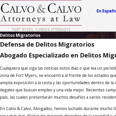
En Españo
Delitos Migratorios
Defensa de Delitos Migratorios
Abogado Especializado en Delitos Mig
Cualquiera que siga las noticias estos días o que lea un perió
zona de Fort Myers, se encuentra al frente de los estados qu
amplia exposición a la costa y las oportunidades dentro de la 
ilegales que buscan empleo y una vida mejor. Recientes campa
país, las cuales presentarán muchos desafíos a varios reside
En Calvo & Calvo, Abogados, hemos luchado durante mucho ti
cosa más que afectar los mayores derechos de la sociedad y, 