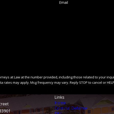
Email
ys at Law at the number provided, including those related to your inquiry, fo
ta rates may apply. Msg frequency may vary. Reply STOP to cancel or HELP
SEND MESSAGE
Links
Home
treet
Criminal Defense
 33901
DUI