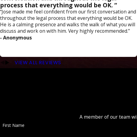
process that everything would be OK. ”
“Jose made me feel confident from our first conversation and
throughout the legal process that everything would be OK.
He is a calming presence and walks the walk of what you will
discuss and work on with him. Very highly recommended.”
- Anonymous
VIEW ALL REVIEWS
A member of our team will
First Name