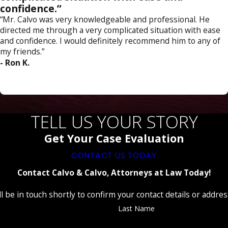
confidence.”
“Mr. Calvo was very knowledgeable and professional. He
directed me through a very complicated situation with ease
and confidence. I would definitely recommend him to any of
my friends.”
- Ron K.
TELL US YOUR STORY
Get Your Case Evaluation
CONTACT US TODAY
Contact Calvo & Calvo, Attorneys at Law Today!
 be in touch shortly to confirm your contact details or addre
Last Name