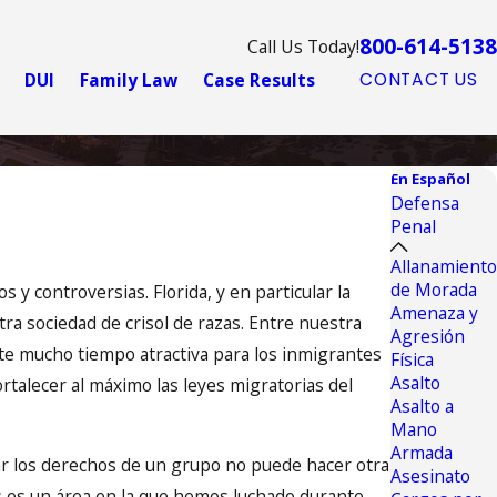
800-614-5138
Call Us Today!
DUI
Family Law
Case Results
CONTACT US
En Español
Defensa
Penal
Allanamiento
de Morada
 y controversias. Florida, y en particular la
Amenaza y
ra sociedad de crisol de razas. Entre nuestra
Agresión
ante mucho tiempo atractiva para los inmigrantes
Física
Asalto
talecer al máximo las leyes migratorias del
Asalto a
Mano
Armada
r los derechos de un grupo no puede hacer otra
Asesinato
os es un área en la que hemos luchado durante