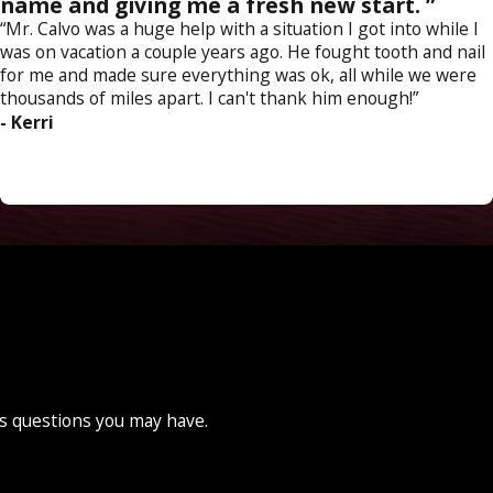
name and giving me a fresh new start. ”
“Mr. Calvo was a huge help with a situation I got into while I
was on vacation a couple years ago. He fought tooth and nail
for me and made sure everything was ok, all while we were
thousands of miles apart. I can't thank him enough!”
- Kerri
ss questions you may have.