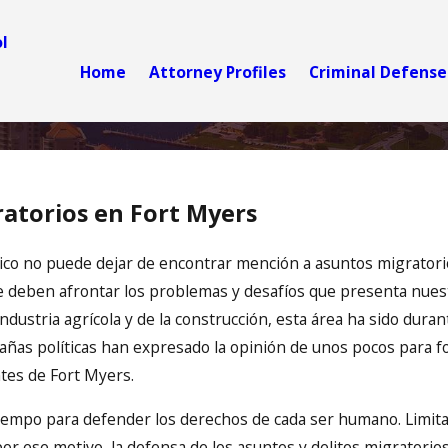
l
Home
Attorney Profiles
Criminal Defense
ratorios en Fort Myers
dico no puede dejar de encontrar mención a asuntos migratorios
e deben afrontar los problemas y desafíos que presenta nuest
industria agrícola y de la construcción, esta área ha sido dur
ñas políticas han expresado la opinión de unos pocos para for
ntes de Fort Myers.
empo para defender los derechos de cada ser humano. Limita
por ese motivo, la defensa de los asuntos y delitos migratori